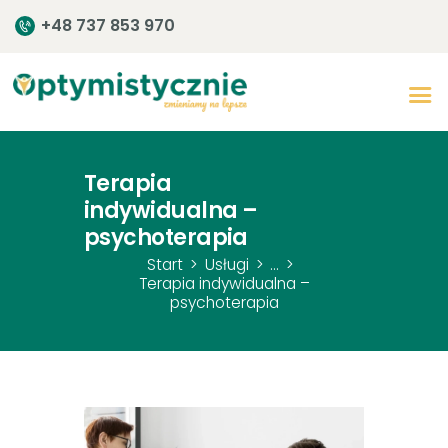
+48 737 853 970
Start
O centrum
Terapia
indywidualna –
Zespół
psychoterapia
Terapia
Start
Usługi
...
Rozwój
Terapia indywidualna –
psychoterapia
Szkolenia
Warsztaty
Kontakt