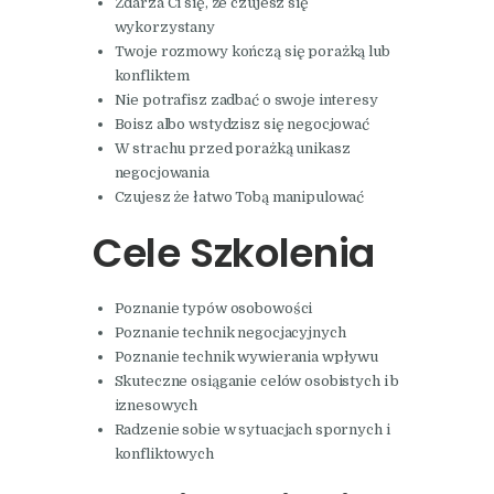
Zdarza Ci się, że czujesz się
wykorzystany
Twoje rozmowy kończą się porażką lub
konfliktem
Nie potrafisz zadbać o swoje interesy
Boisz albo wstydzisz się negocjować
W strachu przed porażką unikasz
negocjowania
Czujesz że łatwo Tobą manipulować
Cele Szkolenia
Poznanie typów osobowości
Poznanie technik negocjacyjnych
Poznanie technik wywierania wpływu
Skuteczne osiąganie celów osobistych i b
iznesowych
Radzenie sobie w sytuacjach spornych i
konfliktowych