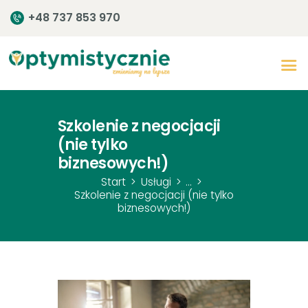
+48 737 853 970
Start
O centrum
Szkolenie z negocjacji
(nie tylko
Zespół
biznesowych!)
Terapia
Start
Usługi
...
Rozwój
Szkolenie z negocjacji (nie tylko
biznesowych!)
Szkolenia
Warsztaty
Kontakt