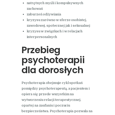
natrętnych myśli i kompulsywnych
zachowań
zaburzeń odżywiania
kryzysu zarówno w sferze osobistej,
zawodowej, społecznej jak i seksualnej
kryzysu w związkach i w relacjach
interpersonalnych
Przebieg
psychoterapii
dla dorosłych
Psychoterapia obejmuje cykl spotkań
pomiędzy psychoterapeutą, a pacjentem i
opiera się przede wszystkim na
wytworzeniu relacji terapeutycznej,
opartej na zaufaniu i poczuciu
bezpieczeństwa. Psychoterapia pozwala na