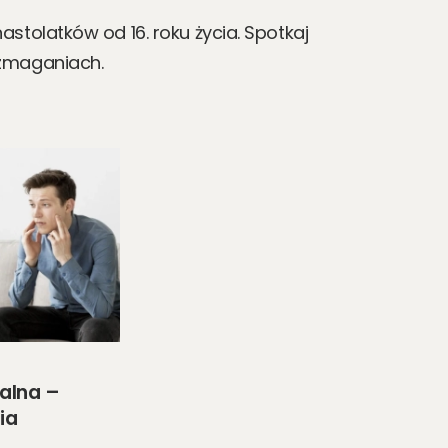
stolatków od 16. roku życia. Spotkaj
 zmaganiach.
.
alna –
ia