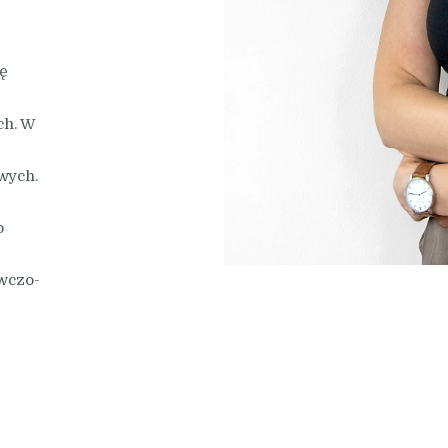
ję
ch. W
wych.
o
wczo-