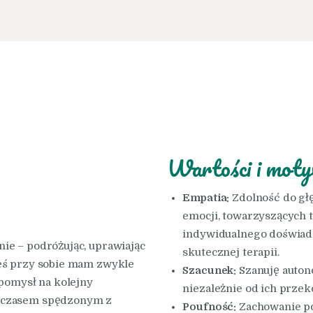
Wartości i moty
Empatia:
Zdolność do gł
emocji, towarzyszących 
indywidualnego doświadc
ie – podróżując, uprawiając
skutecznej terapii.
ieś przy sobie mam zwykle
Szacunek:
Szanuję autono
 pomysł na kolejny
niezależnie od ich przek
m czasem spędzonym z
Poufność:
Zachowanie po