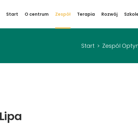
Start
Start
O centrum
Zespół
Terapia
Rozwój
Szkol
O centrum
Zespół
Start
Zespól Optym
Terapia
Rozwój
Szkolenia
Warsztaty
Lipa
Kontakt