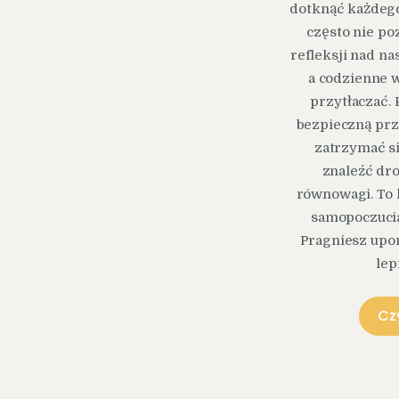
dotknąć każdego 
często nie po
refleksji nad na
a codzienne 
przytłaczać. 
bezpieczną pr
zatrzymać si
znaleźć dr
równowagi. To 
samopoczucia 
Pragniesz upo
lep
Cz