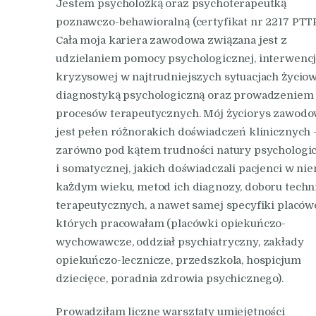
Jestem psycholożką oraz psychoterapeutką
poznawczo-behawioralną (certyfikat nr 2217 PTTP
Cała moja kariera zawodowa związana jest z
udzielaniem pomocy psychologicznej, interwencj
kryzysowej w najtrudniejszych sytuacjach życio
diagnostyką psychologiczną oraz prowadzeniem
procesów terapeutycznych. Mój życiorys zawod
jest pełen różnorakich doświadczeń klinicznych 
zarówno pod kątem trudności natury psychologi
i somatycznej, jakich doświadczali pacjenci w ni
każdym wieku, metod ich diagnozy, doboru techn
terapeutycznych, a nawet samej specyfiki placów
których pracowałam (placówki opiekuńczo-
wychowawcze, oddział psychiatryczny, zakłady
opiekuńczo-lecznicze, przedszkola, hospicjum
dziecięce, poradnia zdrowia psychicznego).
Prowadziłam liczne warsztaty umiejętności