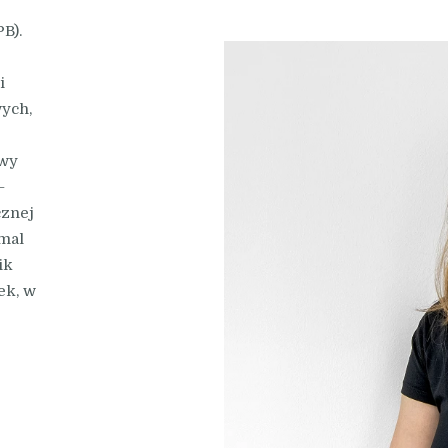
B).
i
wych,
owy
–
cznej
emal
ik
ek, w