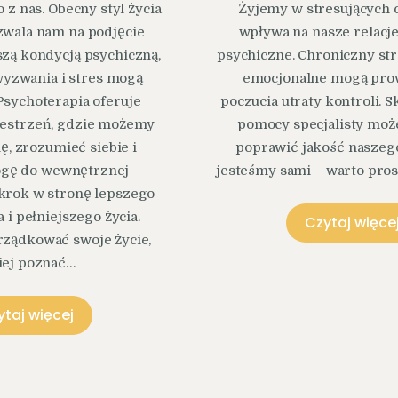
z nas. Obecny styl życia
Żyjemy w stresujących c
zwala nam na podjęcie
wpływa na nasze relacje
szą kondycją psychiczną,
psychiczne. Chroniczny str
wyzwania i stres mogą
emocjonalne mogą pro
Psychoterapia oferuje
poczucia utraty kontroli. S
zestrzeń, gdzie możemy
pomocy specjalisty moż
ę, zrozumieć siebie i
poprawić jakość naszego
ogę do wewnętrznej
jesteśmy sami – warto pros
krok w stronę lepszego
i pełniejszego życia.
Czytaj więce
rządkować swoje życie,
iej poznać…
ytaj więcej