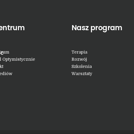
entrum
Nasz program
.c
trum
Terapia
l Optymistycznie
Rozwój
kt
Szkolenia
ediów
Warsztaty