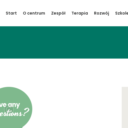
Start
Start
O centrum
Zespół
Terapia
Rozwój
Szkol
O centrum
Zespół
Terapia
Rozwój
Szkolenia
Warsztaty
Kontakt