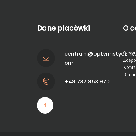
Dane placówki
O c
centrum@optymistycznie
O cen
Zespó
om
Konta
Dla m
+48 737 853 970