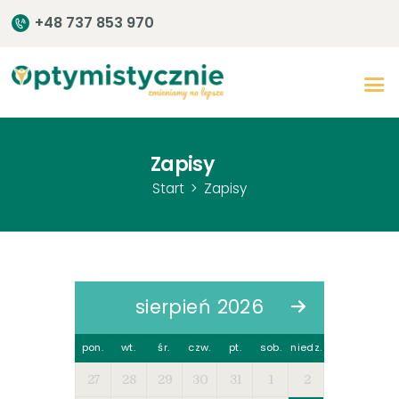
+48 737 853 970
Start
O centrum
Zapisy
Zespół
Start
Zapisy
Terapia
Rozwój
Szkolenia
sierpień 2026
Warsztaty
Kontakt
pon.
wt.
śr.
czw.
pt.
sob.
niedz.
27
28
29
30
31
1
2